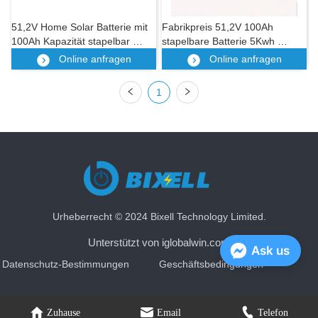
51,2V Home Solar Batterie mit 
Fabrikpreis 51,2V 100Ah 
100Ah Kapazität stapelbar 
stapelbare Batterie 5Kwh 
5kwh Whole House Backup 
Solarenergiespeicher LiFePO4 
Online anfragen
Online anfragen
Power Lifepo4 
LFP Batterie für den 
Solarenergiespeicher
Heimgebrauch
1
Urheberrecht © 2024 Bixell Technology Limited.
Unterstützt von iglobalwin.com
Ask us
Datenschutz-Bestimmungen
Geschäftsbedingungen
Zuhause
Email
Telefon