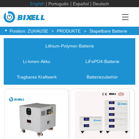
English
Português
Español
Deutsch
Position:
ZUHAUSE
>
PRODUKTE
>
Stapelbare Batterie
Lithium-Polymer-Batterie
Li-Ionen-Akku
LiFePO4-Batterie
Tragbares Kraftwerk
Batteriezubehör